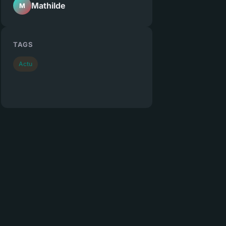
Mathilde
M
TAGS
Actu