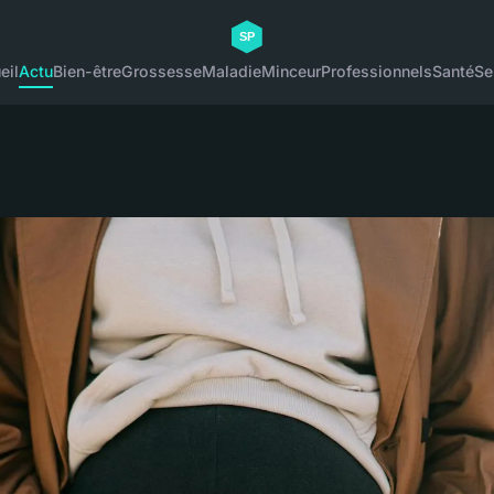
eil
Actu
Bien-être
Grossesse
Maladie
Minceur
Professionnels
Santé
Se