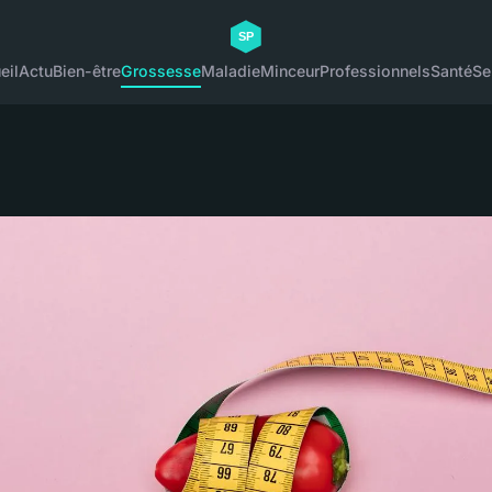
eil
Actu
Bien-être
Grossesse
Maladie
Minceur
Professionnels
Santé
Se